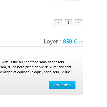
«
1
»
850 €
Loyer :
CC
e 70m² situé au 1er étage sans ascenseur
card, d'une belle pièce de vie de 23m² donnant
nagée et équipée (plaque, hotte, four), d'une
Voir le bien