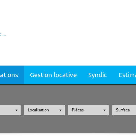
cations
gestion locative
syndic
esti
Localisation
Pièces
Surface