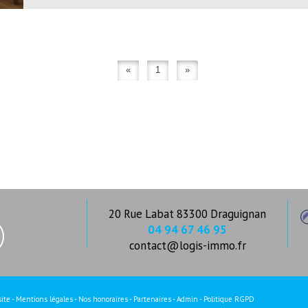
«
1
»
20 Rue Labat 83300 Draguignan
04 94 67 46 95
contact@logis-immo.fr
site
-
Mentions légales
-
Nos honoraires
-
Partenaires
-
Admin
-
Politique RGPD