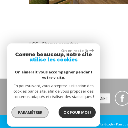
* CC : Charges comprises
On en reste là
* HC : Hors charges
Comme beaucoup, notre site
utilise les cookies
On aimerait vous accompagner pendant
votre visite.
En poursuivant, vous acceptez l'utilisation des
cookies par ce site, afin de vous proposer des
contenus adaptés et réaliser des statistiques !
ESPACE EXTRANET
PARAMÉTRER
OK POUR MOI !
© 2026 | Tous droits réservés | Traduction powered by Google -
Plan du 