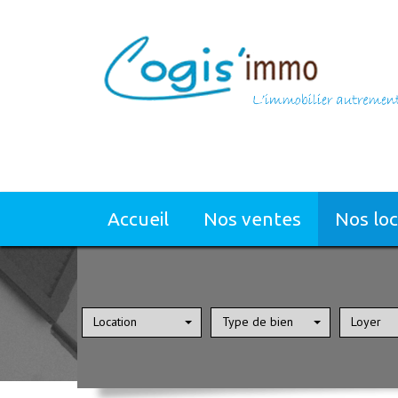
accueil
nos ventes
nos lo
Location
Type de bien
Loyer