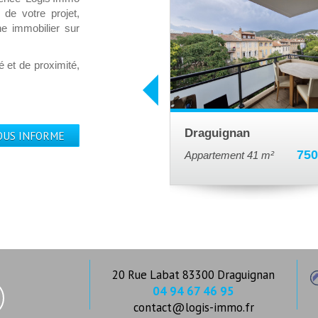
de votre projet,
ne immobilier sur
 et de proximité,
Draguignan
OUS INFORME
750
Appartement 41 m²
20 Rue Labat 83300 Draguignan
04 94 67 46 95
contact@logis-immo.fr