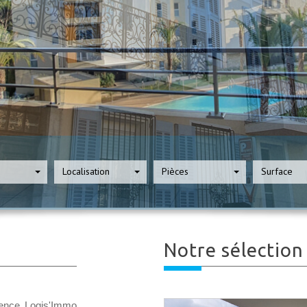
Localisation
Pièces
Surface
Notre sélectio
gence Logis'Immo