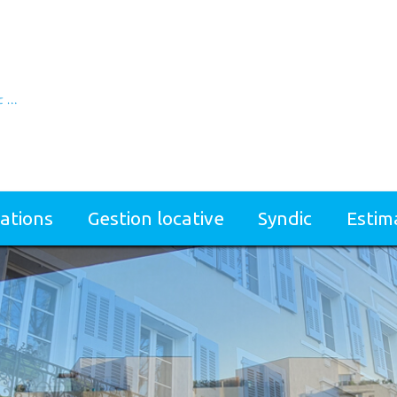
cations
gestion locative
syndic
esti